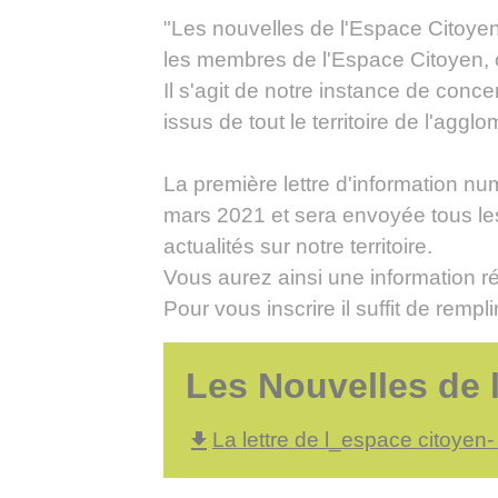
"Les nouvelles de l'Espace Citoyen"
les membres de l'Espace Citoyen,
Il s'agit de notre instance de conc
issus de tout le territoire de l'agglo
La première lettre d'information nu
mars 2021 et sera envoyée tous les 
actualités sur notre territoire.
Vous aurez ainsi une information rég
Pour vous inscrire il suffit de remplir
Les Nouvelles de 
file_download
La lettre de l_espace citoyen