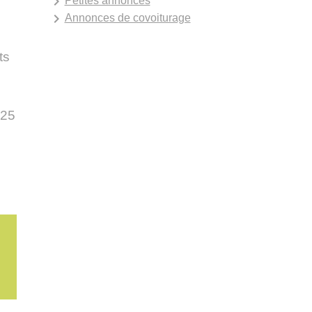
keyboard_arrow_right
Petites annonces
keyboard_arrow_right
Annonces de covoiturage
ts
 25