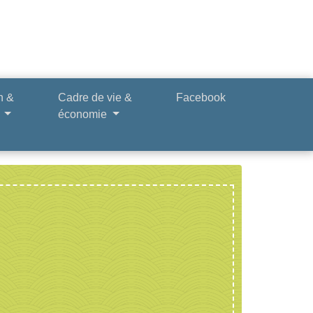
n &
Cadre de vie &
Facebook
e
économie