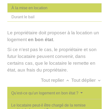
À la mise en location
Durant le bail
Le propriétaire doit proposer à la location un
logement
en bon état
.
Si ce n'est pas le cas, le propriétaire et son
futur locataire peuvent convenir, dans
certains cas, que le locataire le remette en
état, aux frais du propriétaire.
Tout replier
Tout déplier
keyboard_arrow_up
keyboard_arrow_down
Qu'est-ce qu'un logement en bon état ?
Le locataire peut-il être chargé de la remise