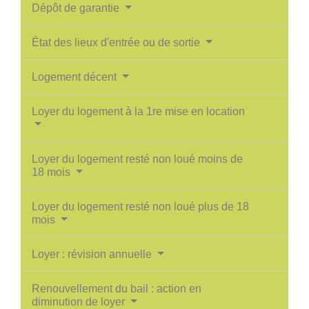
Dépôt de garantie
État des lieux d'entrée ou de sortie
Logement décent
Loyer du logement à la 1re mise en location
Loyer du logement resté non loué moins de
18 mois
Loyer du logement resté non loué plus de 18
mois
Loyer : révision annuelle
Renouvellement du bail : action en
diminution de loyer