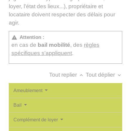
loyer, l'état des lieux...), propriétaire et
locataire doivent respecter des délais pour
agir.
Attention :
warning
en cas de
bail mobilité
, des
règles
spécifiques s'appliquent
.
Tout replier
Tout déplier
keyboard_arrow_up
keyboard_arrow_down
Ameublement
Bail
Complément de loyer