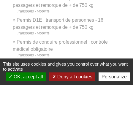
passagers et remorque de + de 750 kg
Transports - Mobilité
Permis D1E : transport de personnes - 16
passagers et remorque de + de 750 kg
Transports - Mobilité
Permis de conduire professionnel : contrôle
médical obligatoire
Transports - Mobilité
This site uses cookies and gives you control over what you want
to activate
Pour en savoir plus
OK, accept all
Deny all cookies
Personalize
open_in_new
Contrat type de l'enseignement de la conduite
Legifrance
Signaler une erreur sur cette page