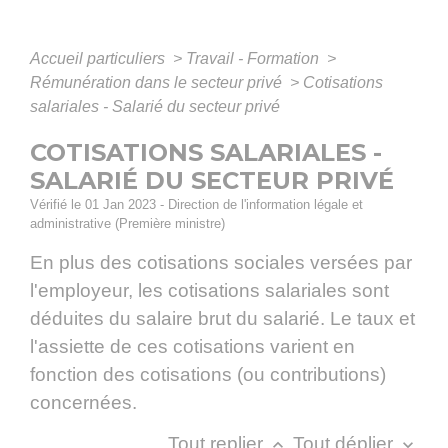
Accueil particuliers
>
Travail - Formation
>
Rémunération dans le secteur privé
>
Cotisations
salariales - Salarié du secteur privé
COTISATIONS SALARIALES -
SALARIÉ DU SECTEUR PRIVÉ
Vérifié le 01 Jan 2023 - Direction de l'information légale et
administrative (Première ministre)
En plus des cotisations sociales versées par
l'employeur, les cotisations salariales sont
déduites du salaire brut du salarié. Le taux et
l'assiette de ces cotisations varient en
fonction des cotisations (ou contributions)
concernées.
Tout replier
Tout déplier
keyboard_arrow_up
keyboard_arrow_down