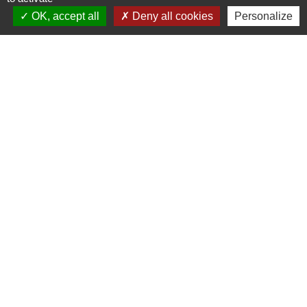
OK, accept all
Deny all cookies
Personalize
Liens
Agence Dép. d'Informations sur le Logement
Caisse d'Allocations Familiales de Haute-Savoie
Caisse Primaire d'Assurance Maladie
Conseil Départemental de Haute-Savoie
L'office du tourisme de l'Albanais
Mentions légales
-
Politique de confidentialité
-
Accessibilité
-
Plan du site
-
Gestion des cookies