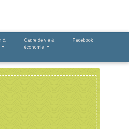
n &
Cadre de vie &
Facebook
e
économie