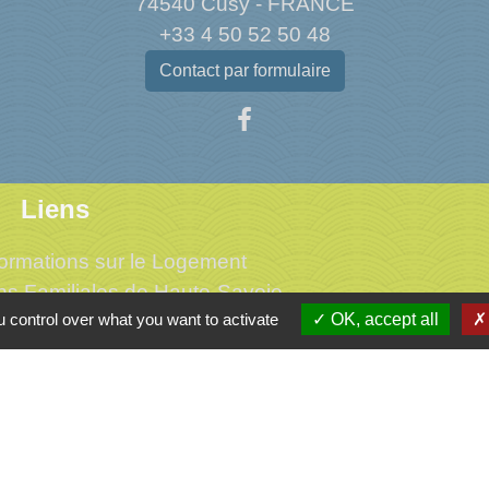
74540 Cusy - FRANCE
+33 4 50 52 50 48
Contact par formulaire
Liens
ormations sur le Logement
ons Familiales de Haute-Savoie
 control over what you want to activate
OK, accept all
'Assurance Maladie
ental de Haute-Savoie
me de l'Albanais
tique de confidentialité
-
Accessibilité
-
Plan du site