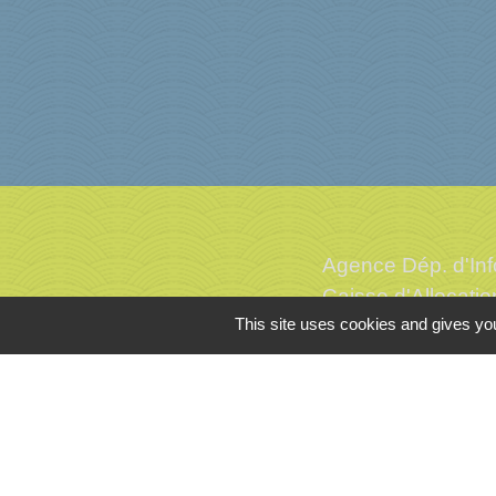
Agence Dép. d'Inf
Caisse d'Allocati
This site uses cookies and gives you
Caisse Primaire d
Conseil Départem
L'office du touris
Mentions légales
-
Poli