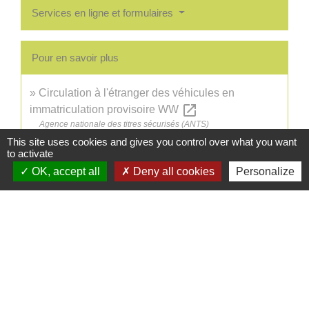
Services en ligne et formulaires
Pour en savoir plus
Circulation à l'étranger des véhicules en
open_in_new
immatriculation provisoire WW
Agence nationale des titres sécurisés (ANTS)
This site uses cookies and gives you control over what you want
to activate
Signaler une erreur sur cette page
OK, accept all
Deny all cookies
Personalize
Informations / contacts
Mairie de Cusy
330, Montée du chef lieu
74540 Cusy - FRANCE