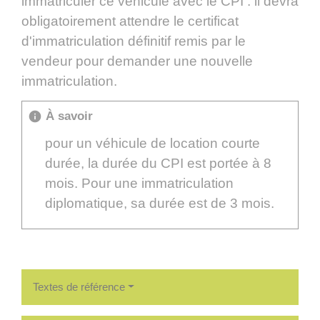
immatriculer ce véhicule avec le CPI : il devra
obligatoirement attendre le certificat
d'immatriculation définitif remis par le
vendeur pour demander une nouvelle
immatriculation.
À savoir
info
pour un véhicule de location courte
durée, la durée du CPI est portée à 8
mois. Pour une immatriculation
diplomatique, sa durée est de 3 mois.
Textes de référence