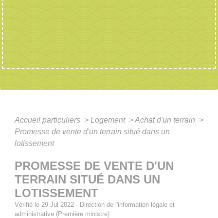
Accueil particuliers
>
Logement
>
Achat d'un terrain
>
Promesse de vente d'un terrain situé dans un
lotissement
PROMESSE DE VENTE D'UN
TERRAIN SITUÉ DANS UN
LOTISSEMENT
Vérifié le 29 Jul 2022 - Direction de l'information légale et
administrative (Première ministre)