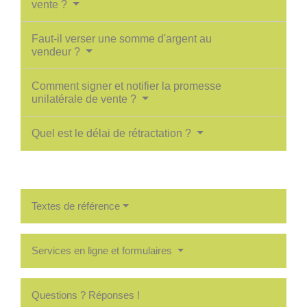
vente ?
Faut-il verser une somme d'argent au
vendeur ?
Comment signer et notifier la promesse
unilatérale de vente ?
Quel est le délai de rétractation ?
Textes de référence
Services en ligne et formulaires
Questions ? Réponses !