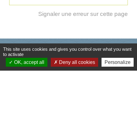
Signaler une erreur sur cette page
Informations / contacts
This site uses cookies and gives you control over what you want
to activate
Mairie de Cusy
OK, accept all
Deny all cookies
Personalize
330, Montée du chef lieu
74540 Cusy - FRANCE
+33 4 50 52 50 48
Contact par formulaire
Liens