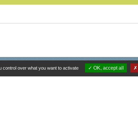
Informations / contacts
 control over what you want to activate
OK, accept all
Mairie de Cusy
330, Montée du chef lieu
74540 Cusy - FRANCE
+33 4 50 52 50 48
Contact par formulaire