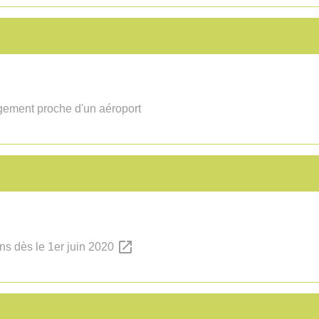
ogement proche d'un aéroport
open_in_new
ons dès le 1er juin 2020