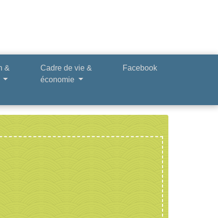
n &
Cadre de vie &
Facebook
e
économie