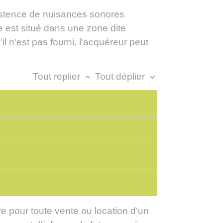
xistence de nuisances sonores
e est situé dans une zone dite
il n'est pas fourni, l'acquéreur peut
Tout replier
Tout déplier
keyboard_arrow_up
keyboard_arrow_down
e pour toute vente ou location d'un