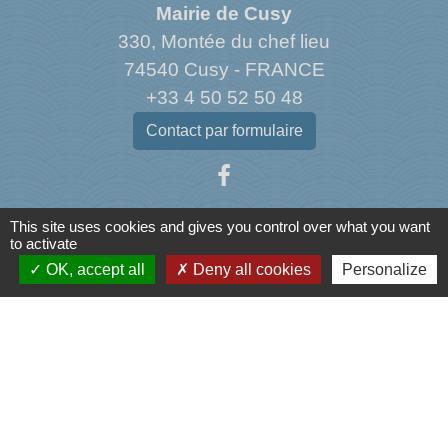
Mairie de Cusy
330, Montée du chef lieu
74540 Cusy - FRANCE
+33 4 50 52 50 48
Contact par formulaire
This site uses cookies and gives you control over what you want
to activate
Liens
OK, accept all
Deny all cookies
Personalize
Agence Dép. d'Informations sur le Logement
Caisse d'Allocations Familiales de Haute-Savoie
Caisse Primaire d'Assurance Maladie
Conseil Départemental de Haute-Savoie
L'office du tourisme de l'Albanais