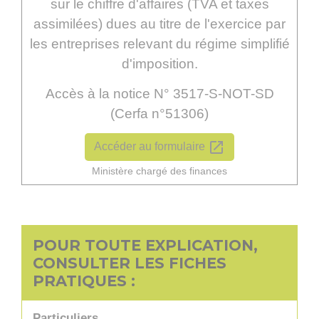
sur le chiffre d'affaires (TVA et taxes
assimilées) dues au titre de l'exercice par
les entreprises relevant du régime simplifié
d'imposition.
Accès à la notice N° 3517-S-NOT-SD
(Cerfa n°51306)
open_in_new
Accéder au formulaire
Ministère chargé des finances
POUR TOUTE EXPLICATION,
CONSULTER LES FICHES
PRATIQUES :
Particuliers