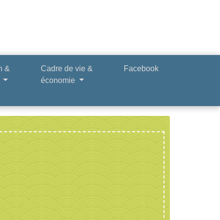
n &
Cadre de vie &
Facebook
e
économie