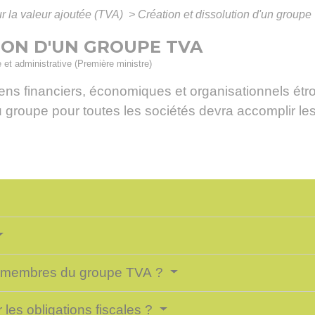
r la valeur ajoutée (TVA)
>
Création et dissolution d'un group
ION D'UN GROUPE TVA
e et administrative (Première ministre)
ens financiers, économiques et organisationnels étroi
u groupe pour toutes les sociétés devra accomplir les
les membres du groupe TVA ?
les obligations fiscales ?