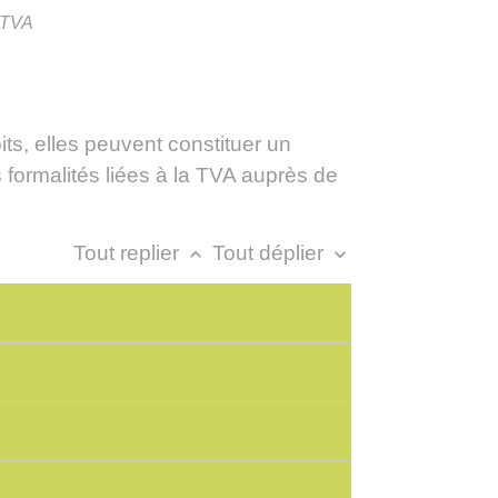
e TVA
ts, elles peuvent constituer un
 formalités liées à la TVA auprès de
Tout replier
Tout déplier
keyboard_arrow_up
keyboard_arrow_down