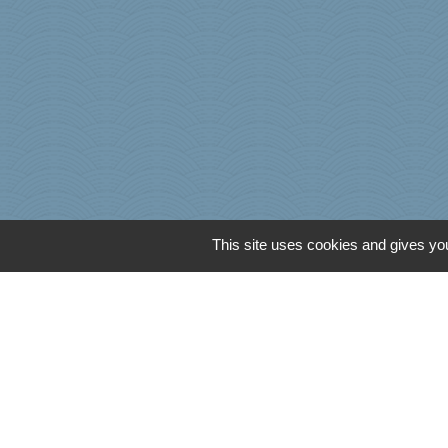
This site uses cookies and gives you
Agence Dép. d'Inf
Caisse d'Allocati
Caisse Primaire d
Conseil Départem
L'office du touris