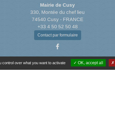
Mairie de Cusy
330, Montée du chef lieu
74540 Cusy - FRANCE
+33 4 50 52 50 48
Contact par formulaire
 control over what you want to activate
OK, accept all
Liens
ormations sur le Logement
ons Familiales de Haute-Savoie
'Assurance Maladie
ental de Haute-Savoie
me de l'Albanais