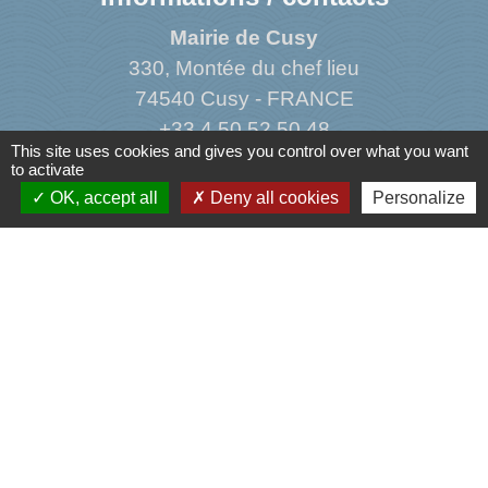
Mairie de Cusy
330, Montée du chef lieu
74540 Cusy - FRANCE
+33 4 50 52 50 48
This site uses cookies and gives you control over what you want
Contact par formulaire
to activate
OK, accept all
Deny all cookies
Personalize
Liens
Agence Dép. d'Informations sur le Logement
Caisse d'Allocations Familiales de Haute-Savoie
Caisse Primaire d'Assurance Maladie
Conseil Départemental de Haute-Savoie
L'office du tourisme de l'Albanais