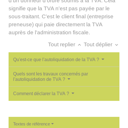
d'un donneur d'ordre soumis à la TVA. Cela
signifie que la TVA n'est pas payée par le
sous-traitant. C'est le client final (entreprise
preneuse) qui paie directement la TVA
auprès de l'administration fiscale.
Tout replier
Tout déplier
keyboard_arrow_up
keyboard_arrow_down
Qu'est-ce que l'autoliquidation de la TVA ?
Quels sont les travaux concernés par
l'autoliquidation de TVA ?
Comment déclarer la TVA ?
Textes de référence