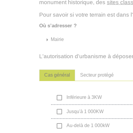
monument historique, des
sites clas
Pour savoir si votre terrain est dans
Où s’adresser ?
arrow_right
Mairie
L'autorisation d'urbanisme à déposer 
Cas général
Secteur protégé
check_box_outline_blank
Inférieure à 3KW
check_box_outline_blank
Jusqu'à 1 000KW
check_box_outline_blank
Au-delà de 1 000kW