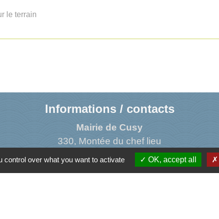
r le terrain
Informations / contacts
Mairie de Cusy
330, Montée du chef lieu
74540 Cusy - FRANCE
 control over what you want to activate
OK, accept all
+33 4 50 52 50 48
Contact par formulaire