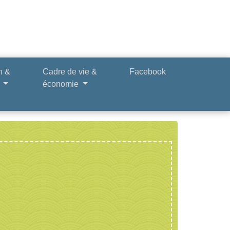
n &
Cadre de vie &
Facebook
e
économie