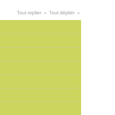
Tout replier
Tout déplier
keyboard_arrow_up
keyboard_arrow_down