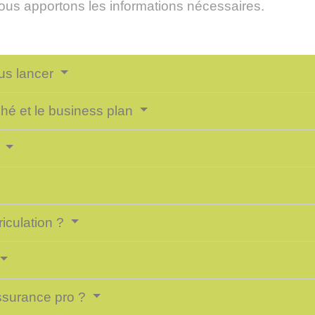
us apportons les informations nécessaires.
us lancer
ché et le business plan
e
riculation ?
ssurance pro ?