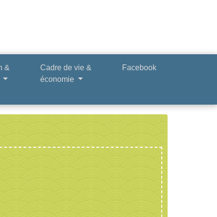
n &
Cadre de vie &
Facebook
e
économie