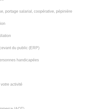
se, portage salarial, coopérative, pépinière
tion
llation
ecevant du public (ERP)
 personnes handicapées
 votre activité
ommerce (AOT)