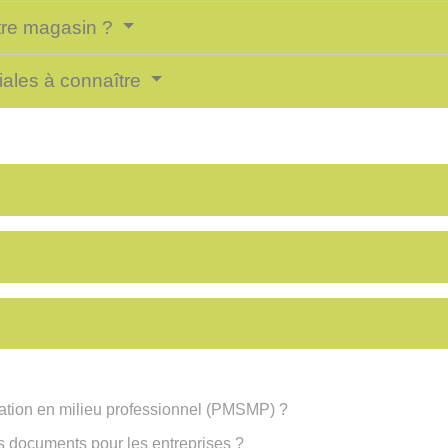
tre magasin ?
iales à connaître
uation en milieu professionnel (PMSMP) ?
s documents pour les entreprises ?