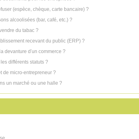
efuser (espèce, chèque, carte bancaire) ?
sons alcoolisées (bar, café, etc.) ?
vendre du tabac ?
tablissement recevant du public (ERP) ?
r la devanture d'un commerce ?
les différents statuts ?
t de micro-entrepreneur ?
 un marché ou une halle ?
ise