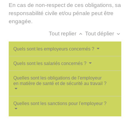
En cas de non-respect de ces obligations, sa
responsabilité civile et/ou pénale peut être
engagée.
Tout replier
Tout déplier
keyboard_arrow_up
keyboard_arrow_down
Quels sont les employeurs concernés ?
Quels sont les salariés concernés ?
Quelles sont les obligations de l'employeur
en matière de santé et de sécurité au travail ?
Quelles sont les sanctions pour l'employeur ?