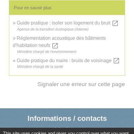
Pour en savoir plus
open_in_new
Guide pratique : isoler son logement du bruit
Agence de la transition écologique (Ademe)
Réglementation acoustique des bâtiments
open_in_new
d'habitation neufs
Ministère chargé de l'environnement
open_in_new
Guide pratique du maire : bruits de voisinage
Ministère chargé de la santé
Signaler une erreur sur cette page
Informations / contacts
Mairie de Cusy
This site uses cookies and gives you control over what you want