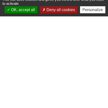
330, Montée du chef lieu
to activate
74540 Cusy - FRANCE
OK, accept all
Deny all cookies
Personalize
+33 4 50 52 50 48
Contact par formulaire
Liens
Agence Dép. d'Informations sur le Logement
Caisse d'Allocations Familiales de Haute-Savoie
Caisse Primaire d'Assurance Maladie
Conseil Départemental de Haute-Savoie
L'office du tourisme de l'Albanais
Mentions légales
-
Politique de confidentialité
-