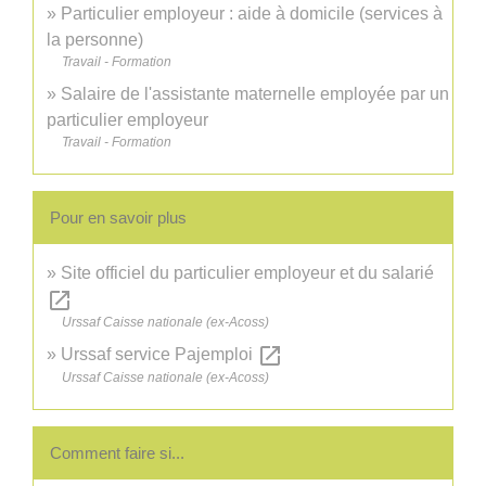
Particulier employeur : aide à domicile (services à
la personne)
Travail - Formation
Salaire de l'assistante maternelle employée par un
particulier employeur
Travail - Formation
Pour en savoir plus
Site officiel du particulier employeur et du salarié
open_in_new
Urssaf Caisse nationale (ex-Acoss)
open_in_new
Urssaf service Pajemploi
Urssaf Caisse nationale (ex-Acoss)
Comment faire si...