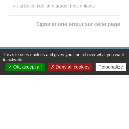
J'ai besoin de faire garder mes enfants
Signaler une erreur sur cette page
This site uses cookies and gives you control over what you want
Informations / contacts
to activate
OK, accept all
Deny all cookies
Personalize
Mairie de Cusy
330, Montée du chef lieu
74540 Cusy - FRANCE
+33 4 50 52 50 48
Contact par formulaire