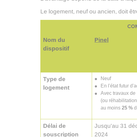
Le logement, neuf ou ancien, doit êtr
COM
Nom du
Pinel
dispositif
Type de
Neuf
En l'état futur d
logement
Avec travaux de 
(ou réhabilitatio
au moins
25 %
du
Délai de
Jusqu'au 31 dé
souscription
2024