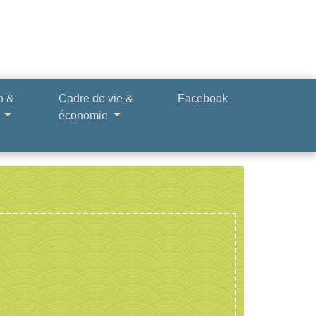
n &
Cadre de vie &
Facebook
e
économie