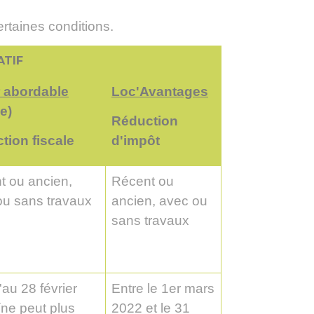
ertaines conditions.
ATIF
 abordable
Loc'Avantages
e)
Réduction
tion fiscale
d'impôt
t ou ancien,
Récent ou
ou sans travaux
ancien, avec ou
sans travaux
au 28 février
Entre le 1
er
mars
ne peut plus
2022 et le 31