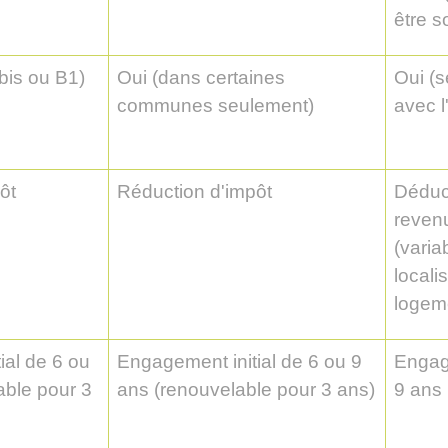
être s
bis ou B1)
Oui (dans certaines
Oui (s
communes seulement)
avec l
ôt
Réduction d'impôt
Déduc
revenu
(varia
locali
logem
ial de 6 ou
Engagement initial de 6 ou 9
Engag
able pour 3
ans (renouvelable pour 3 ans)
9 ans