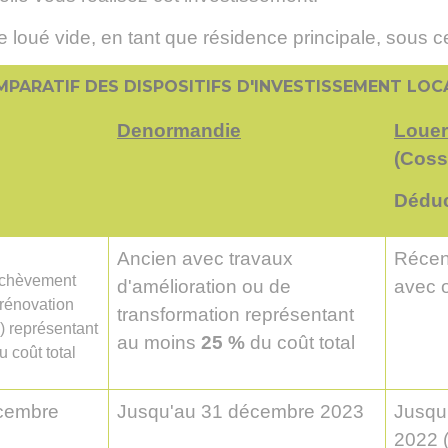
e loué vide, en tant que résidence principale, sous c
PARATIF DES DISPOSITIFS D'INVESTISSEMENT LOC
Denormandie
Louer
(Coss
Déduc
Ancien avec travaux
Récen
'achèvement
d'amélioration ou de
avec 
rénovation
transformation représentant
n) représentant
au moins
25 %
du coût total
 coût total
cembre
Jusqu'au 31 décembre 2023
Jusqu'
2022 (