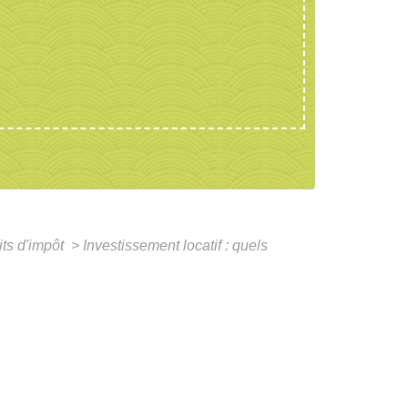
its d'impôt
>
Investissement locatif : quels
?