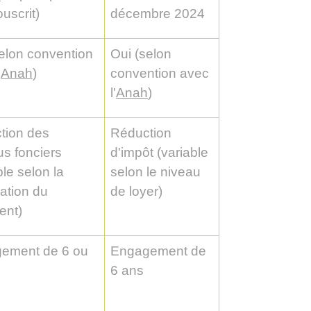
ouscrit)
décembre 2024
elon convention
Oui (selon
'
Anah
)
convention avec
l'
Anah
)
tion des
Réduction
s fonciers
d'impôt (variable
ble selon la
selon le niveau
sation du
de loyer)
ent)
ement de 6 ou
Engagement de
6 ans