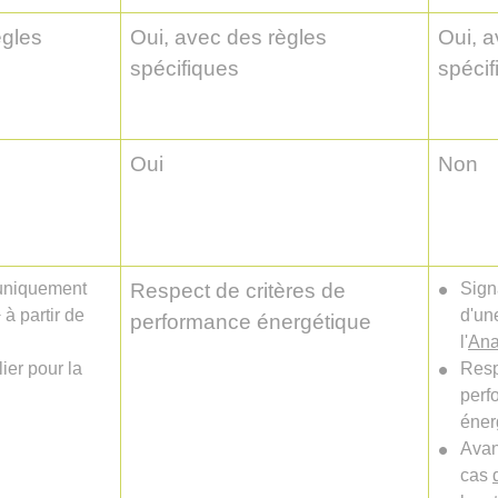
ègles
Oui, avec des règles
Oui, a
spécifiques
spécif
Oui
Non
f uniquement
Respect de critères de
Sign
 à partir de
d'un
performance énergétique
l'
An
lier pour la
Resp
perf
éner
Avan
cas