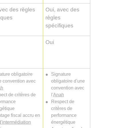
vec des règles
Oui, avec des
iques
règles
spécifiques
Oui
ature obligatoire
Signature
e convention avec
obligatoire d'une
ah
convention avec
ect de critères de
l'
Anah
ormance
Respect de
gétique
critères de
tage fiscal accru en
performance
d'intermédiation
énergétique