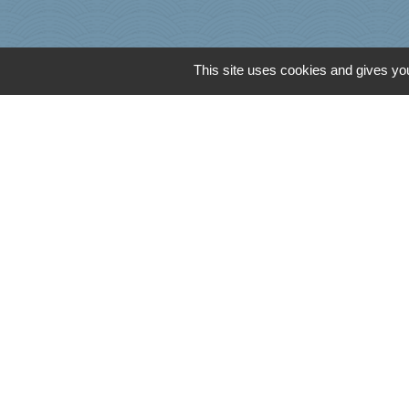
This site uses cookies and gives you
Agence Dép. d'Inf
Caisse d'Allocati
Caisse Primaire d
Conseil Départem