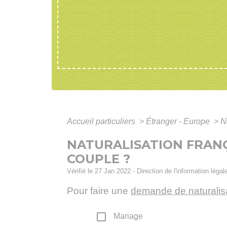
Accueil particuliers
>
Étranger - Europe
>
N
NATURALISATION FRANÇA
COUPLE ?
Vérifié le 27 Jan 2022 - Direction de l'information légal
Pour faire une
demande de naturalisa
check_box_outline_blank
Mariage