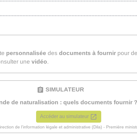
ste
personnalisée
des
documents à fournir
pour d
onsulter une
vidéo
.
assignment
SIMULATEUR
de de naturalisation : quels documents fournir 
open_in_new
Accéder au simulateur
irection de l'information légale et administrative (Dila) - Première minist