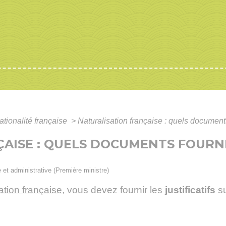
ationalité française
>
Naturalisation française : quels documents 
ISE : QUELS DOCUMENTS FOURNIR
e et administrative (Première ministre)
tion française
, vous devez fournir les
justificatifs
su