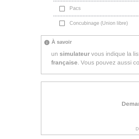
check_box_outline_blank
Pacs
check_box_outline_blank
Concubinage (Union libre)
À savoir
info
un
simulateur
vous indique la li
française
. Vous pouvez aussi c
Deman
D