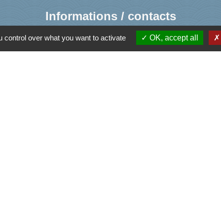
Informations / contacts
Mairie de Cusy
 control over what you want to activate
OK, accept all
330, Montée du chef lieu
74540 Cusy - FRANCE
+33 4 50 52 50 48
Contact par formulaire
Liens
ormations sur le Logement
ons Familiales de Haute-Savoie
'Assurance Maladie
ental de Haute-Savoie