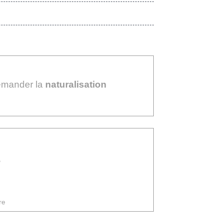
emander la
naturalisation
?
re