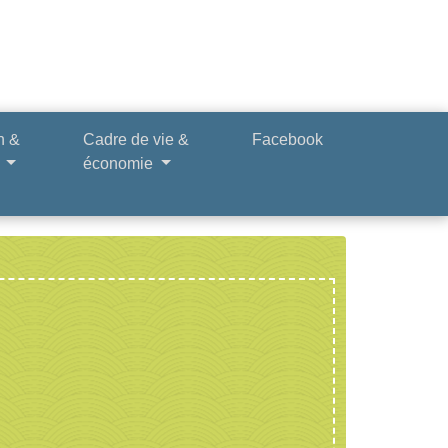
n &
Cadre de vie &
Facebook
e
économie