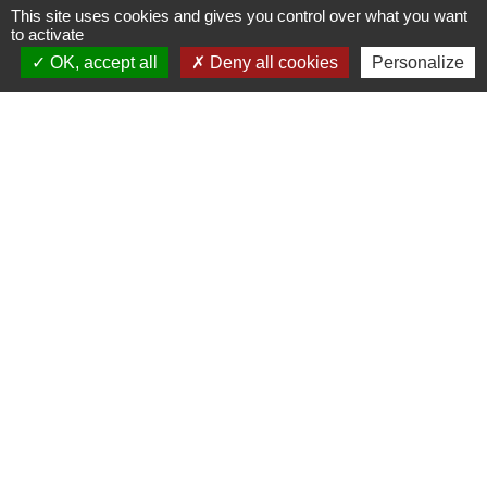
This site uses cookies and gives you control over what you want
to activate
OK, accept all
Deny all cookies
Personalize
Liens
Agence Dép. d'Informations sur le Logement
Caisse d'Allocations Familiales de Haute-Savoie
Caisse Primaire d'Assurance Maladie
Conseil Départemental de Haute-Savoie
L'office du tourisme de l'Albanais
Mentions légales
-
Politique de confidentialité
-
Accessibilité
-
Plan du site
-
Gestion des cookies