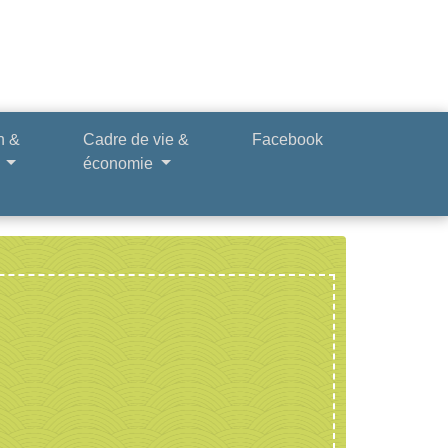
n &
Cadre de vie &
Facebook
e
économie