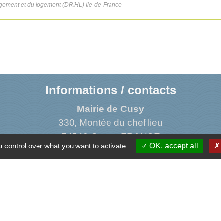
ergement et du logement (DRIHL) Ile-de-France
Informations / contacts
Mairie de Cusy
330, Montée du chef lieu
74540 Cusy - FRANCE
 control over what you want to activate
OK, accept all
+33 4 50 52 50 48
Contact par formulaire