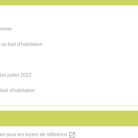
 Lomme
un bail d'habitation
er juillet 2022
ail d'habitation
open_in_new
es pour les loyers de référence