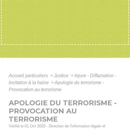
Accueil particuliers
>
Justice
>
Injure - Diffamation -
Incitation à la haine
>
Apologie du terrorisme -
Provocation au terrorisme
APOLOGIE DU TERRORISME -
PROVOCATION AU
TERRORISME
Vérifié le 01 Oct 2020 - Direction de l'information légale et