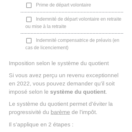
check_box_outline_blank
Prime de départ volontaire
check_box_outline_blank
Indemnité de départ volontaire en retraite
ou mise à la retraite
check_box_outline_blank
Indemnité compensatrice de préavis (en
cas de licenciement)
Imposition selon le système du quotient
Si vous avez perçu un revenu exceptionnel
en 2022, vous pouvez demander qu'il soit
imposé selon le
système du quotient
.
Le système du quotient permet d'éviter la
progressivité du
barème
de l'impôt.
Il s'applique en 2 étapes :