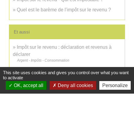
Quel est le barème de l'impôt sur le revenu ?
Et aussi
Impôt sur le revenu : déclaration et revenus à
déclarer
Argent - Impôts - Consommation
Impôt sur le revenu : déductions, réductions et
This site uses cookies and gives you control over what you want
crédits d'impôt
to activate
Argent - Impôts - Consommation
OK, accept all
Deny all cookies
Personalize
Impôt sur le revenu - Déclaration de revenus
annuelle
Argent - Impôts - Consommation
Indemnité compensatrice de préavis (licenciement,
démission...)
Travail - Formation