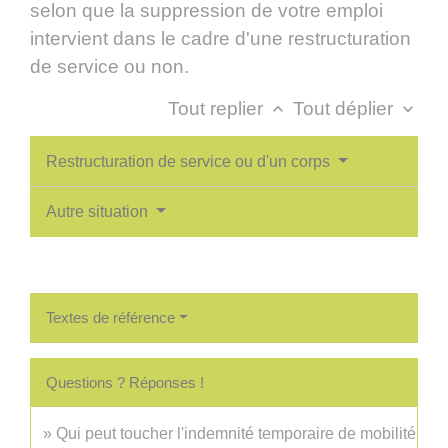
selon que la suppression de votre emploi
intervient dans le cadre d'une restructuration
de service ou non.
Tout replier
Tout déplier
keyboard_arrow_up
keyboard_arrow_down
Restructuration de service ou d'un corps
Autre situation
Textes de référence
Questions ? Réponses !
Qui peut toucher l'indemnité temporaire de mobilité