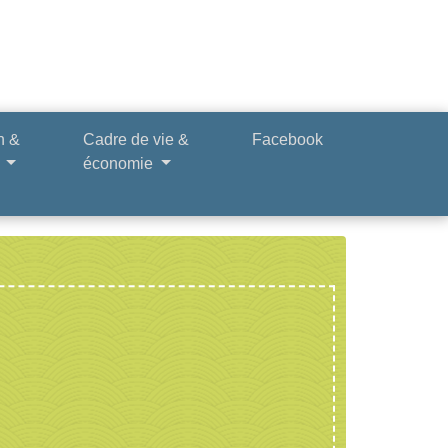
n &
Cadre de vie &
Facebook
e
économie