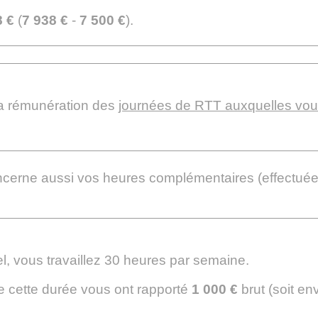
8 €
(
7 938 €
-
7 500 €
).
la rémunération des
journées de RTT auxquelles vo
concerne aussi vos heures complémentaires (effectué
el, vous travaillez 30 heures par semaine.
e cette durée vous ont rapporté
1 000 €
brut (soit en