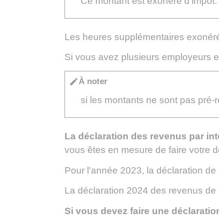
Ce montant est exonéré d'impôt.
Les heures supplémentaires exonérée
Si vous avez plusieurs employeurs et
À noter
edit
si les montants ne sont pas pré-
La déclaration des revenus par int
vous êtes en mesure de faire votre dé
Pour l'année 2023, la déclaration de
La déclaration 2024 des revenus de 
Si vous devez faire une déclaratio