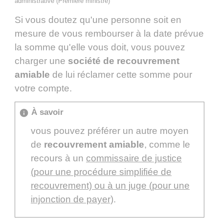
administrative (Première ministre)
Si vous doutez qu'une personne soit en
mesure de vous rembourser à la date prévue
la somme qu'elle vous doit, vous pouvez
charger une
société de recouvrement
amiable
de lui réclamer cette somme pour
votre compte.
À savoir
info
vous pouvez préférer un autre moyen
de
recouvrement amiable
, comme le
recours à un
commissaire de justice
(pour une procédure simplifiée de
recouvrement) ou à un juge (pour une
injonction de payer)
.