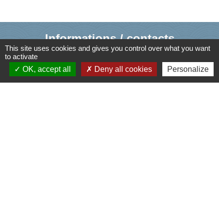
Informations / contacts
This site uses cookies and gives you control over what you want
Mairie de Cusy
to activate
OK, accept all
Deny all cookies
Personalize
330, Montée du chef lieu
74540 Cusy - FRANCE
+33 4 50 52 50 48
Contact par formulaire
Liens
Agence Dép. d'Informations sur le Logement
Caisse d'Allocations Familiales de Haute-Savoie