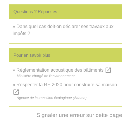
Questions ? Réponses !
Dans quel cas doit-on déclarer ses travaux aux
impôts ?
Pour en savoir plus
open_in_new
Réglementation acoustique des bâtiments
Ministère chargé de l'environnement
Respecter la RE 2020 pour construire sa maison
open_in_new
Agence de la transition écologique (Ademe)
Signaler une erreur sur cette page