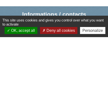
Informations / contacts
This site uses cookies and gives you control over what you want
Mairie de Cusy
to activate
330, Montée du chef lieu
OK, accept all
Deny all cookies
Personalize
74540 Cusy - FRANCE
+33 4 50 52 50 48
Contact par formulaire
Liens
Agence Dép. d'Informations sur le Logement
Caisse d'Allocations Familiales de Haute-Savoie
Caisse Primaire d'Assurance Maladie