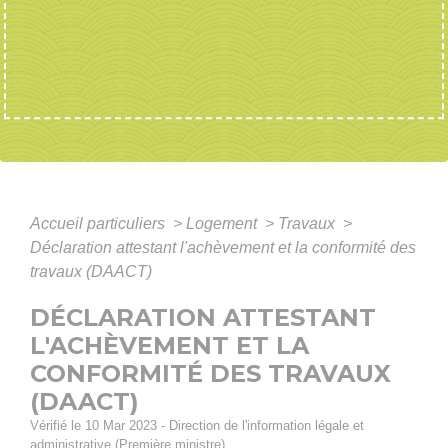
Accueil particuliers
>
Logement
>
Travaux
>
Déclaration attestant l'achèvement et la conformité des
travaux (DAACT)
DÉCLARATION ATTESTANT
L'ACHÈVEMENT ET LA
CONFORMITÉ DES TRAVAUX
(DAACT)
Vérifié le 10 Mar 2023 - Direction de l'information légale et
administrative (Première ministre)