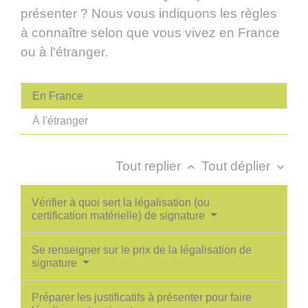
présenter ? Nous vous indiquons les règles
à connaître selon que vous vivez en France
ou à l'étranger.
En France
À l'étranger
Tout replier
Tout déplier
keyboard_arrow_up
keyboard_arrow_down
Vérifier à quoi sert la légalisation (ou
certification matérielle) de signature
Se renseigner sur le prix de la légalisation de
signature
Préparer les justificatifs à présenter pour faire