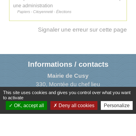
une administration
Papiers - Citoyenneté - Élections
Signaler une erreur sur cette page
Informations / contacts
Mairie de Cusy
330, Montée du chef lieu
74540 Cusy - FRANCE
This site uses cookies and gives you control over what you want
to activate
+33 4 50 52 50 48
OK, accept all
Deny all cookies
Personalize
Contact par formulaire