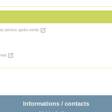
open_in_new
 et service après-vente
open_in_new
sives
Informations / contacts