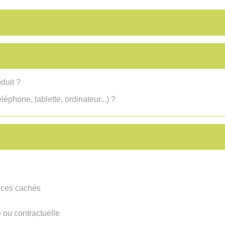
duit ?
léphone, tablette, ordinateur...) ?
vices cachés
 ou contractuelle