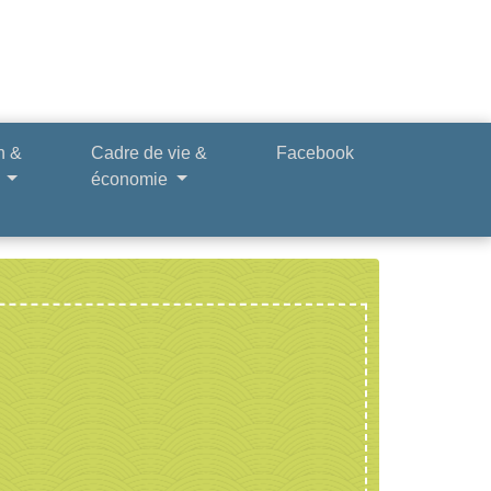
n &
Cadre de vie &
Facebook
e
économie