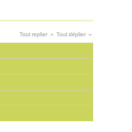
Tout replier
Tout déplier
keyboard_arrow_up
keyboard_arrow_down