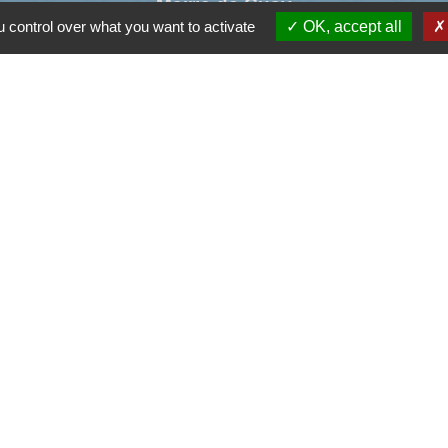
Mairie de Cusy
 control over what you want to activate
OK, accept all
330, Montée du chef lieu
74540 Cusy - FRANCE
+33 4 50 52 50 48
Contact par formulaire
Liens
ormations sur le Logement
ons Familiales de Haute-Savoie
'Assurance Maladie
ental de Haute-Savoie
me de l'Albanais