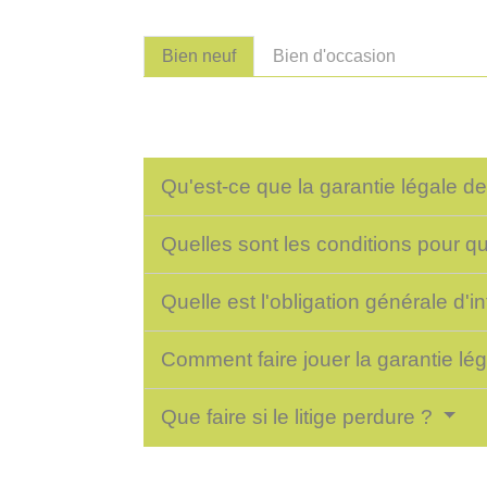
Bien neuf
Bien d'occasion
Qu'est-ce que la garantie légale d
Quelles sont les conditions pour qu
Quelle est l'obligation générale d'
Comment faire jouer la garantie lé
Que faire si le litige perdure ?