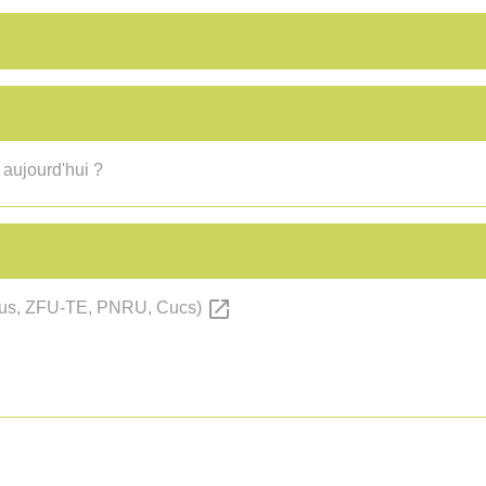
 aujourd'hui ?
open_in_new
 (Zus, ZFU-TE, PNRU, Cucs)