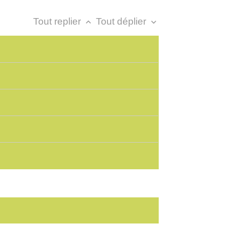
Tout replier
Tout déplier
keyboard_arrow_up
keyboard_arrow_down