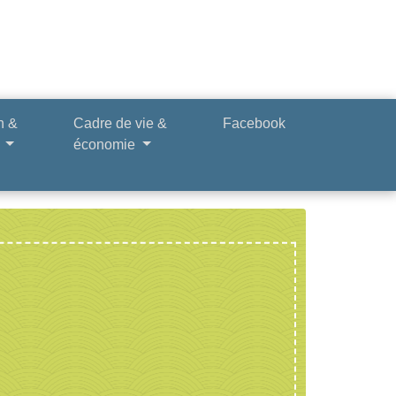
n &
Cadre de vie &
Facebook
e
économie