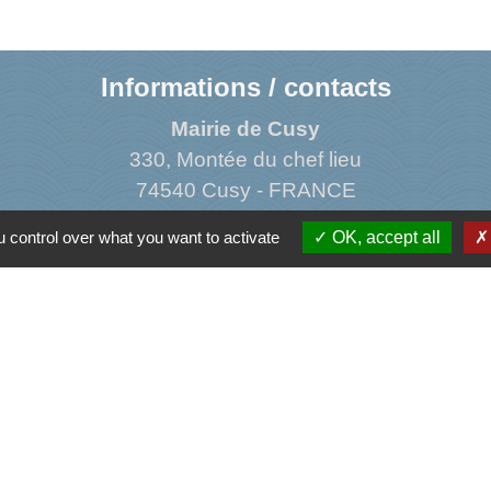
Informations / contacts
Mairie de Cusy
330, Montée du chef lieu
74540 Cusy - FRANCE
+33 4 50 52 50 48
 control over what you want to activate
OK, accept all
Contact par formulaire
Liens
ormations sur le Logement
ons Familiales de Haute-Savoie