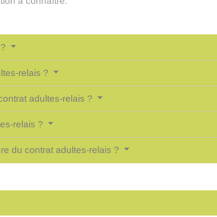
ion à connaître.
s ?
ltes-relais ?
contrat adultes-relais ?
tes-relais ?
re du contrat adultes-relais ?