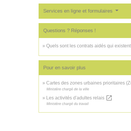
Services en ligne et formulaires
Questions ? Réponses !
Quels sont les contrats aidés qui existent
Pour en savoir plus
Cartes des zones urbaines prioritaires
Ministère chargé de la ville
open_in_new
Les activités d'adultes relais
Ministère chargé du travail