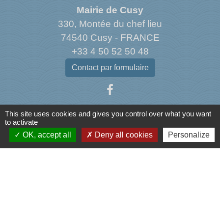
Mairie de Cusy
330, Montée du chef lieu
74540 Cusy - FRANCE
+33 4 50 52 50 48
Contact par formulaire
This site uses cookies and gives you control over what you want
to activate
Liens
OK, accept all
Deny all cookies
Personalize
Agence Dép. d'Informations sur le Logement
Caisse d'Allocations Familiales de Haute-Savoie
Caisse Primaire d'Assurance Maladie
Conseil Départemental de Haute-Savoie
L'office du tourisme de l'Albanais