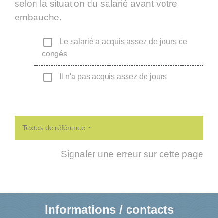
selon la situation du salarié avant votre
embauche.
check_box_outline_blank
Le salarié a acquis assez de jours de
congés
check_box_outline_blank
Il n'a pas acquis assez de jours
Textes de référence
Signaler une erreur sur cette page
Informations / contacts