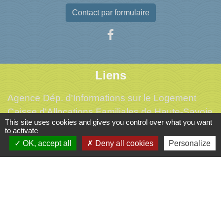
Contact par formulaire
Liens
Agence Dép. d'Informations sur le Logement
Caisse d'Allocations Familiales de Haute-Savoie
This site uses cookies and gives you control over what you want
Caisse Primaire d'Assurance Maladie
to activate
Conseil Départemental de Haute-Savoie
OK, accept all
Deny all cookies
Personalize
L'office du tourisme de l'Albanais
Mentions légales
-
Politique de confidentialité
-
Accessibilité
-
Plan du site
-
Gestion des cookies