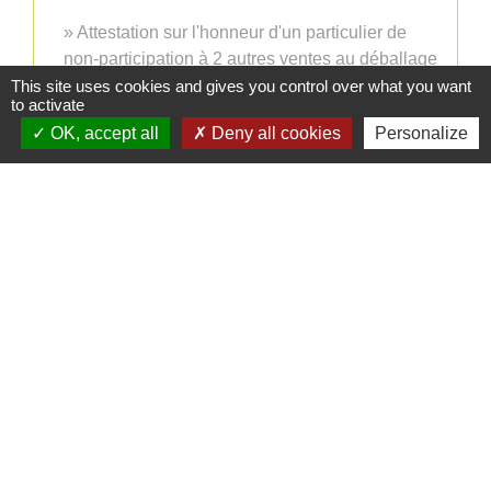
Attestation sur l'honneur d'un particulier de
non-participation à 2 autres ventes au déballage
This site uses cookies and gives you control over what you want
to activate
OK, accept all
Deny all cookies
Personalize
Informations / contacts
Mairie de Cusy
330, Montée du chef lieu
74540 Cusy - FRANCE
+33 4 50 52 50 48
Contact par formulaire