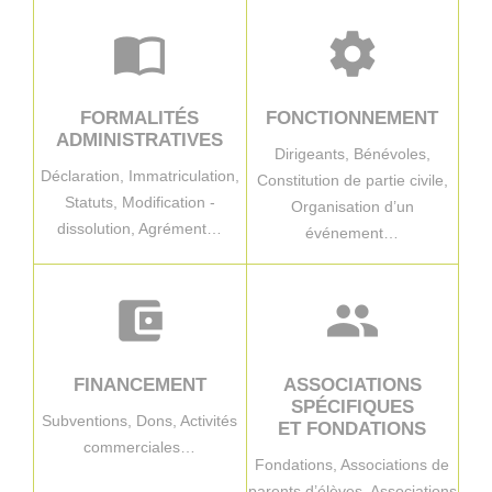
import_contacts
settings
FORMALITÉS
FONCTIONNEMENT
ADMINISTRATIVES
Dirigeants,
Bénévoles,
Déclaration,
Immatriculation,
Constitution de partie civile,
Statuts,
Modification -
Organisation d’un
dissolution,
Agrément…
événement…
account_balance_wallet
group
FINANCEMENT
ASSOCIATIONS
SPÉCIFIQUES
Subventions,
Dons,
Activités
ET FONDATIONS
commerciales…
Fondations,
Associations de
parents d’élèves,
Associations